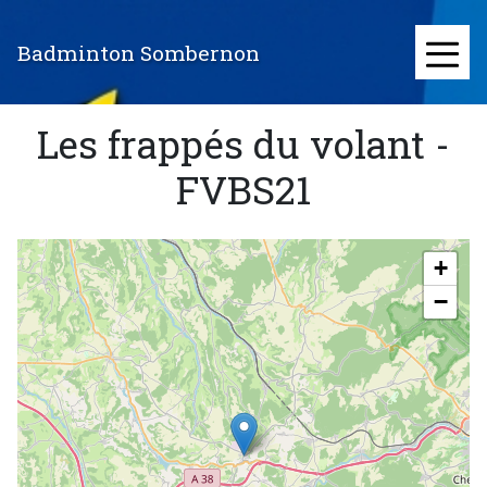
Aller
au
Badminton Sombernon
contenu
≡
principal
Les frappés du volant
-
FVBS21
+
−