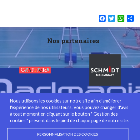
Facebook
Twitter
Whats
Sh
Nos partenaires
Nous utilisons les cookies sur notre site afin d'améliorer
l'expérience de nos utilisateurs. Vous pouvez changer d'avis
Contact
Gestion des cookies
à tout moment en cliquant sur le bouton " Gestion des
cookies " présent dans le pied de chaque page de notre site.
PERSONNALISATION DES COOKIES
École Française de Badminton 1 étoile *